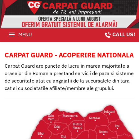
CALL US!
MENU
August
Offer
HOME
CARPAT GUARD - ACOPERIRE NATIONALA
Security
August OFFER
Carpat Guard are puncte de lucru in marea majoritate a
agent
oraselor din Romania prestand servicii de paza si sisteme
SECURITY AGENT
de securitate atat cu angajatii de la sucursalele din tara
Video
cat si cu societatile afiliate/membre ale grupului.
VIDEO MONITORING
Monitoring
VIDEO SYSTEMS
Video
MONITORING
Systems
CLIENTS
Monitoring