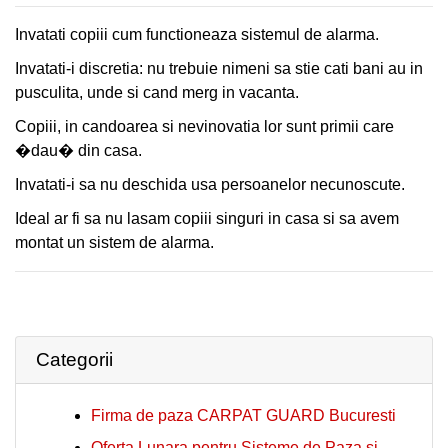
RAPIDA
CLIENȚI
Invatati copiii cum functioneaza sistemul de alarma.
CLIENTI
CONTACT
Invatati-i discretia: nu trebuie nimeni sa stie cati bani au in
pusculita, unde si cand merg in vacanta.
CONTACT
Copiii, in candoarea si nevinovatia lor sunt primii care
�dau� din casa.
Invatati-i sa nu deschida usa persoanelor necunoscute.
Ideal ar fi sa nu lasam copiii singuri in casa si sa avem
montat un sistem de alarma.
Categorii
Firma de paza CARPAT GUARD Bucuresti
Oferta Lunara pentru Sisteme de Paza si