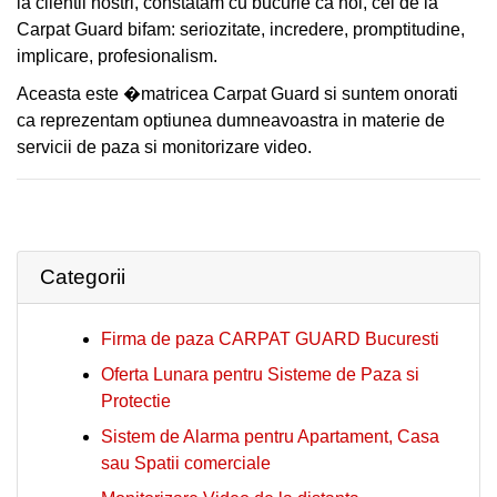
la clientii nostri, constatam cu bucurie ca noi, cei de la
RAPIDA
CLIENȚI
Carpat Guard bifam: seriozitate, incredere, promptitudine,
implicare, profesionalism.
CLIENTI
CONTACT
Aceasta este �matricea Carpat Guard si suntem onorati
CONTACT
ca reprezentam optiunea dumneavoastra in materie de
servicii de paza si monitorizare video.
Categorii
Firma de paza CARPAT GUARD Bucuresti
Oferta Lunara pentru Sisteme de Paza si
Protectie
Sistem de Alarma pentru Apartament, Casa
sau Spatii comerciale