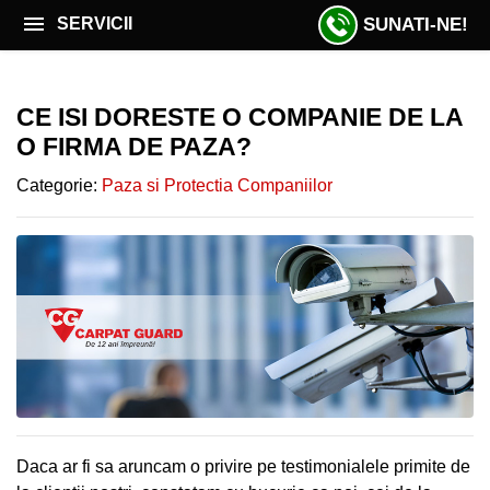
SUNATI-NE!
SERVICII
ACASĂ
CE ISI DORESTE O COMPANIE DE LA
OFERTĂ AUGUST
OFERTĂ
O FIRMA DE PAZA?
august
PAZĂ CU AGENȚI
Categorie:
Paza si Protectia Companiilor
PAZĂ
MONITORIZARE VIDEO DE LA DISTANȚĂ.
CU
INSTALARE SISTEME VIDEO-ALARMA
AGENȚI
INTERVENȚIE RAPIDĂ
MONITORIZARE
VIDEO
SERVICII PATRULARE
SISTEME
DISPECERAT 24/7
VIDEO
SECURITATE EVENIMENTE
Daca ar fi sa aruncam o privire pe testimonialele primite de
INTERVENTIE