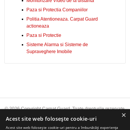
Monitorizare Video de la distanta
Paza si Protectia Companiilor
Politia Atentioneaza. Carpat Guard
actioneaza
Paza si Protectie
Sisteme Alarma si Sisteme de
Supraveghere Imobile
© 2026 Copyright Carpat Guard. Toate drepturile rezervate.
×
Informatii:
Stiri Carpat Guard
Firma Paza Carpat
Acest site web folosește cookie-uri
Guard
Acoperire nationala
Provocarea Everest
Acest site web folosește cookie-uri pentru a îmbunătăți experiența
2019
Politica de Prelucrare a Datelor