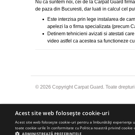
Nu ca suntem noi, cei de la Carpat Guard firma 
de paza din Bucuresti, dar luati in calcul cel p
Este interzisa prin lege instalarea de cam
apelezi la o firma specializata (precum C
Detinem tehnicieni avizati si atestati car
video astfel ca acestea sa functioneze cu
© 2026 Copyright Carpat Guard. Toate drepturil
Acest site web folosește cookie-uri
Acest site web folosește cookie-uri pentru a îmbunătăți experiența uti
SOLICITA OFERT
toate cookie-urile în conformitate cu Politica noastră privind cookie-
ADMINISTREAZĂ PREFERINȚELE