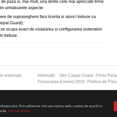
de paza si, mai mult, una dintre cele mai apreciate firme
utin urmatoarele aspecte:
ere de supraveghere fara licenta si atunci trebuie sa
arpat Guard);
e se ocupa exact de instalarea si configurarea sistemelor
m trebuie.
e rezervate.
Informatii:
Stiri Carpat Guard
Firma Paza
Provocarea Everest 2019
Politica de Prel
Creare website custom
lizatorului. Prin utilizarea site-ului nostru web, sunteți de acord cu
SUNATI-NE
A CARPAT GUARD
SAU
urile.
Află mai multe