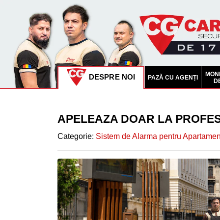
OFERTĂ
august
MONI
DESPRE NOI
PAZĂ CU AGENȚI
D
PAZĂ
CU
APELEAZA DOAR LA PROFES
AGENȚI
Categorie:
Sistem de Alarma pentru Apartamen
MONITORIZARE
VIDEO
SISTEME
VIDEO
INTERVENTIE