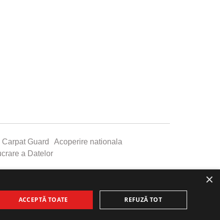
 Carpat Guard
Acoperire nationala
ucrare a Datelor
×
ACCEPTĂ TOATE
REFUZĂ TOT
0799.555.777