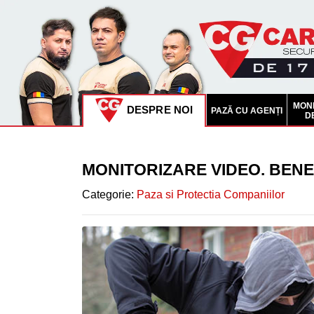
OFERTĂ
august
MONI
DESPRE NOI
PAZĂ CU AGENȚI
D
PAZĂ
CU
MONITORIZARE VIDEO. BENE
AGENȚI
Categorie:
Paza si Protectia Companiilor
MONITORIZARE
VIDEO
SISTEME
VIDEO
INTERVENTIE