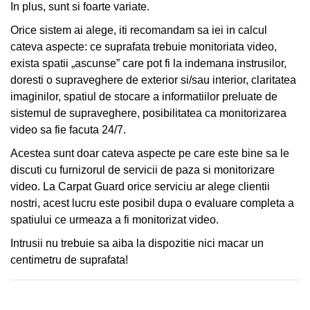
RAPIDA
In plus, sunt si foarte variate.
CLIENȚI
Orice sistem ai alege, iti recomandam sa iei in calcul
CLIENTI
CONTACT
cateva aspecte: ce suprafata trebuie monitoriata video,
exista spatii „ascunse” care pot fi la indemana instrusilor,
CONTACT
doresti o supraveghere de exterior si/sau interior, claritatea
imaginilor, spatiul de stocare a informatiilor preluate de
sistemul de supraveghere, posibilitatea ca monitorizarea
video sa fie facuta 24/7.
Acestea sunt doar cateva aspecte pe care este bine sa le
discuti cu furnizorul de servicii de paza si monitorizare
video. La Carpat Guard orice serviciu ar alege clientii
nostri, acest lucru este posibil dupa o evaluare completa a
spatiului ce urmeaza a fi monitorizat video.
Intrusii nu trebuie sa aiba la dispozitie nici macar un
centimetru de suprafata!