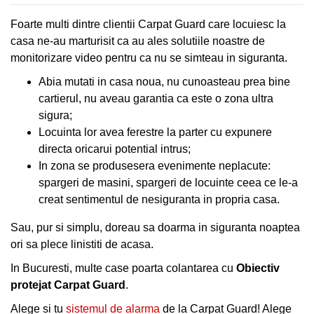
RAPIDA
CLIENȚI
Foarte multi dintre clientii Carpat Guard care locuiesc la
CLIENTI
casa ne-au marturisit ca au ales solutiile noastre de
CONTACT
monitorizare video pentru ca nu se simteau in siguranta.
CONTACT
Abia mutati in casa noua, nu cunoasteau prea bine
cartierul, nu aveau garantia ca este o zona ultra
sigura;
Locuinta lor avea ferestre la parter cu expunere
directa oricarui potential intrus;
In zona se produsesera evenimente neplacute:
spargeri de masini, spargeri de locuinte ceea ce le-a
creat sentimentul de nesiguranta in propria casa.
Sau, pur si simplu, doreau sa doarma in siguranta noaptea
ori sa plece linistiti de acasa.
In Bucuresti, multe case poarta colantarea cu
Obiectiv
protejat Carpat Guard
.
Alege si tu
sistemul de alarma
de la Carpat Guard! Alege