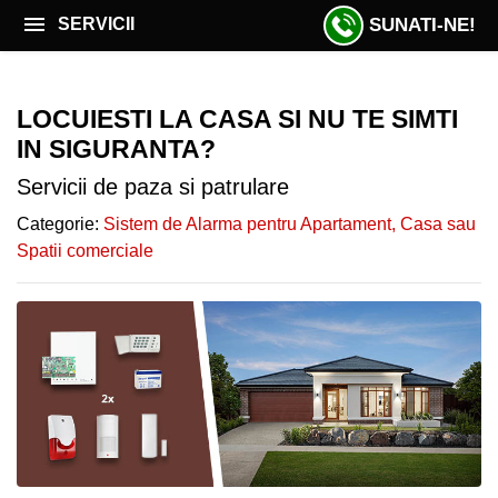
SUNATI-NE!
SERVICII
ACASĂ
LOCUIESTI LA CASA SI NU TE SIMTI
OFERTĂ AUGUST
OFERTĂ
IN SIGURANTA?
august
PAZĂ CU AGENȚI
Servicii de paza si patrulare
PAZĂ
MONITORIZARE VIDEO DE LA DISTANȚĂ.
Categorie:
Sistem de Alarma pentru Apartament, Casa sau
CU
Spatii comerciale
INSTALARE SISTEME VIDEO-ALARMA
AGENȚI
INTERVENȚIE RAPIDĂ
MONITORIZARE
VIDEO
SERVICII PATRULARE
SISTEME
DISPECERAT 24/7
VIDEO
SECURITATE EVENIMENTE
INTERVENTIE