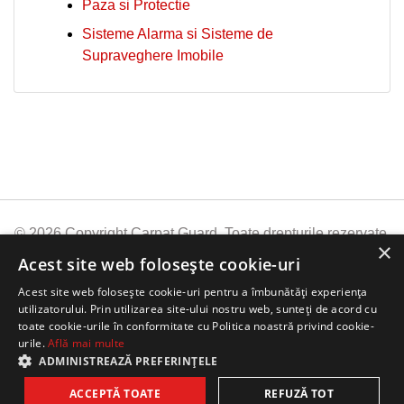
Paza si Protectie
Sisteme Alarma si Sisteme de
Supraveghere Imobile
© 2026 Copyright Carpat Guard. Toate drepturile rezervate.
×
Informatii:
Stiri Carpat Guard
Firma Paza Carpat
Acest site web folosește cookie-uri
Guard
Acoperire nationala
Provocarea Everest
Acest site web folosește cookie-uri pentru a îmbunătăți experiența
2019
Politica de Prelucrare a Datelor
utilizatorului. Prin utilizarea site-ului nostru web, sunteți de acord cu
toate cookie-urile în conformitate cu Politica noastră privind cookie-
urile.
Află mai multe
Creare website custom
ADMINISTREAZĂ PREFERINȚELE
ACCEPTĂ TOATE
REFUZĂ TOT